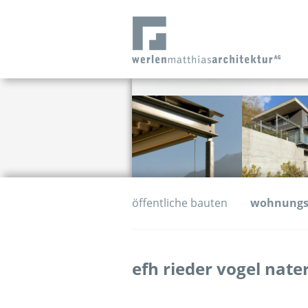
öffentliche bauten
wohnung
efh rieder vogel nate