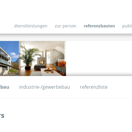
dienstleistungen
zur person
referenzbauten
publ
sbau
industrie-/gewerbebau
referenzliste
rs