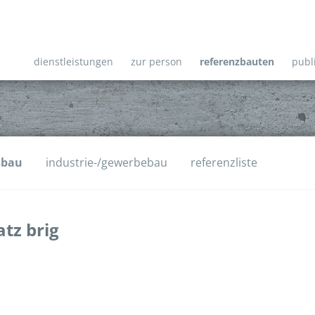
dienstleistungen
zur person
referenzbauten
publ
sbau
industrie-/gewerbebau
referenzliste
tz brig