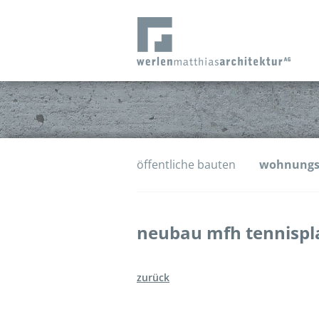
öffentliche bauten
wohnung
neubau mfh tennispla
zurück