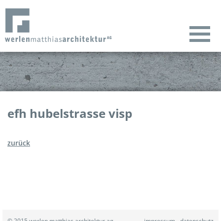
efh hubelstrasse visp
zurück
© 2015 werlen matthias architektur ag
impressum
datenschutz